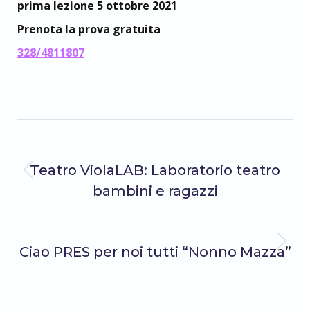
prima lezione 5 ottobre 2021
Prenota la prova gratuita
328/4811807
Naviga
PRECEDENTE
Teatro ViolaLAB: Laboratorio teatro
tra
Post
bambini e ragazzi
precedente:
i
SUCCESSIVO
Prossimo
Ciao PRES per noi tutti “Nonno Mazza”
post
post: