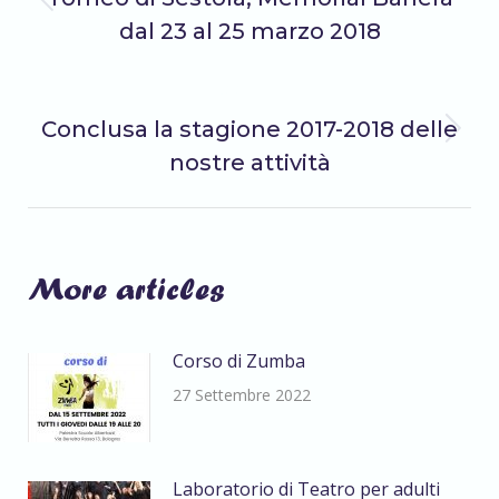
tra
Post
dal 23 al 25 marzo 2018
precedente:
i
SUCCESSIVO
Conclusa la stagione 2017-2018 delle
post
Prossimo
nostre attività
post:
More articles
Corso di Zumba
27 Settembre 2022
Laboratorio di Teatro per adulti