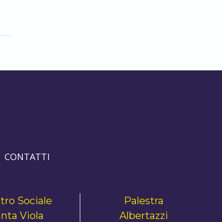
CONTATTI
tro Sociale
Palestra
nta Viola
Albertazzi