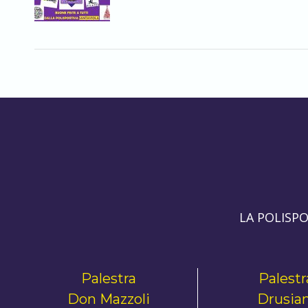
LA POLISP
Palestra
Palestr
Don Mazzoli
Drusian