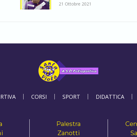
21 Ottobre 2021
ORTIVA
CORSI
SPORT
DIDATTICA
a
Palestra
Cen
i
Zanotti
Sa