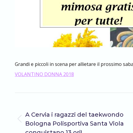
Grandi e piccoli in scena per allietare il prossimo sa
VOLANTINO DONNA 2018
Naviga
PRECEDENTE
A Cervia i ragazzi del taekwondo
tra
Post
Bologna Polisportiva Santa Viola
precedente:
conquistano 13 ori!