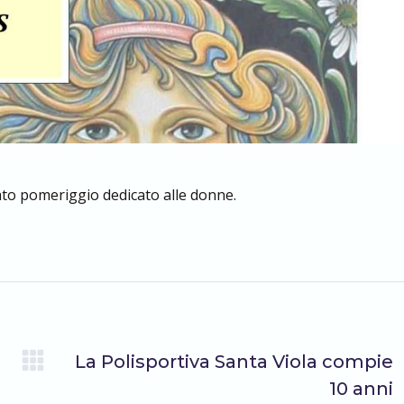
bato pomeriggio dedicato alle donne.
SUCCESSIVO
La Polisportiva Santa Viola compie
Prossimo
10 anni
post: