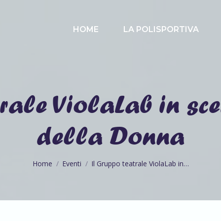
HOME
LA POLISPORTIVA
rale ViolaLab in sce
della Donna
Tu sei qui:
Home
Eventi
Il Gruppo teatrale ViolaLab in…