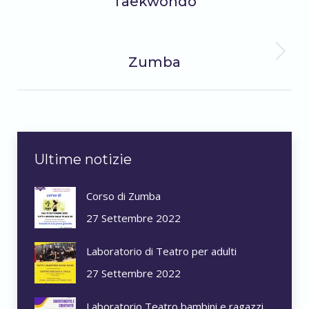
Taekwondo
di
precedente:
SUCCESSIVO
navigazione
Album
Zumba
successivo:
Ultime notizie
Corso di Zumba
27 Settembre 2022
Laboratorio di Teatro per adulti
27 Settembre 2022
Laboratorio Teatro bambini e ragazzi